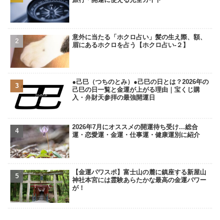
意外に当たる「ホクロ占い」髪の生え際、額、
眉にあるホクロを占う【ホクロ占い‐２】
●己巳（つちのとみ）●己巳の日とは？2026年の
己巳の日一覧と金運が上がる理由｜宝くじ購
入・弁財天参拝の最強開運日
2026年7月にオススメの開運待ち受け…総合
運・恋愛運・金運・仕事運・健康運別に紹介
【金運パワスポ】富士山の麓に鎮座する新屋山
神社本宮には霊験あらたかな最高の金運パワー
が！