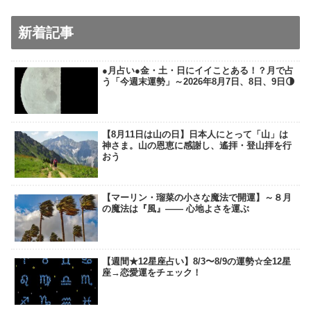
新着記事
●月占い●金・土・日にイイことある！？月で占
う「今週末運勢」～2026年8月7日、8日、9日🌗
【8月11日は山の日】日本人にとって「山」は
神さま。山の恩恵に感謝し、遙拝・登山拝を行
おう
【マーリン・瑠菜の小さな魔法で開運】～８月
の魔法は『風』―― 心地よさを運ぶ
【週間★12星座占い】8/3〜8/9の運勢☆全12星
座→恋愛運をチェック！