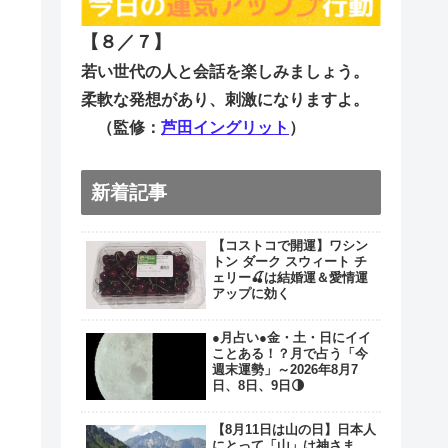
【８／７
】
若い世代の人と会話を楽しみましょう。
柔軟な発想があり、刺激になりますよ。
（監修：
芦田イングリット
）
新着記事
【コストコで開運】ワシン
トン ダーク スウィート チ
ェリー🍒は結婚運＆愛情運
アップに効く
●月占い●金・土・日にイイ
ことある！？月で占う「今
週末運勢」～2026年8月7
日、8日、9日🌗
【8月11日は山の日】日本人
にとって「山」は神さま。