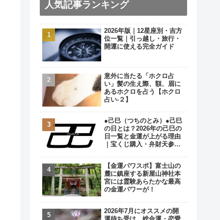
人気記事ランキング
2026年版｜12星座別・吉方
位一覧｜引っ越し・旅行・
開運に使える完全ガイド
意外に当たる「ホクロ占
い」髪の生え際、額、眉に
あるホクロを占う【ホクロ
占い‐２】
●己巳（つちのとみ）●己巳
の日とは？2026年の己巳の
日一覧と金運が上がる理由
｜宝くじ購入・弁財天参拝
の最強開運日
【金運パワスポ】富士山の
麓に鎮座する新屋山神社本
宮には霊験あらたかな最高
の金運パワーが！
2026年7月にオススメの開
運待ち受け…総合運・恋愛