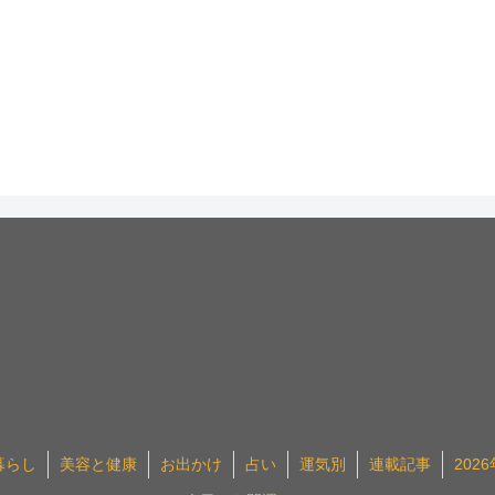
暮らし
美容と健康
お出かけ
占い
運気別
連載記事
202