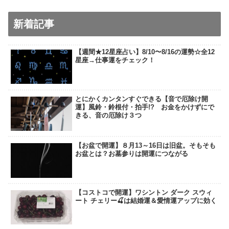
新着記事
【週間★12星座占い】8/10〜8/16の運勢☆全12
星座→仕事運をチェック！
とにかくカンタンすぐできる【音で厄除け開
運】風鈴・鈴根付・拍手!? お金をかけずにで
きる、音の厄除け３つ
【お盆で開運】８月13～16日は旧盆。そもそも
お盆とは？お墓参りは開運につながる
【コストコで開運】ワシントン ダーク スウィ
ート チェリー🍒は結婚運＆愛情運アップに効く