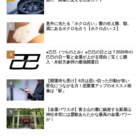
意外に当たる「ホクロ占い」髪の生え際、額、
眉にあるホクロを占う【ホクロ占い‐２】
●己巳（つちのとみ）●己巳の日とは？2026年の
己巳の日一覧と金運が上がる理由｜宝くじ購
入・弁財天参拝の最強開運日
【開運待ち受け】8月は思い切った行動が良い
変化につながる月！恋愛運アップのオススメ画
像は「駅」
【金運パワスポ】富士山の麓に鎮座する新屋山
神社本宮には霊験あらたかな最高の金運パワー
が！