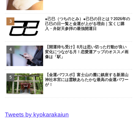
●己巳（つちのとみ）●己巳の日とは？2026年の
己巳の日一覧と金運が上がる理由｜宝くじ購
入・弁財天参拝の最強開運日
【開運待ち受け】8月は思い切った行動が良い
変化につながる月！恋愛運アップのオススメ画
像は「駅」
【金運パワスポ】富士山の麓に鎮座する新屋山
神社本宮には霊験あらたかな最高の金運パワー
が！
Tweets by kyokarakaiun