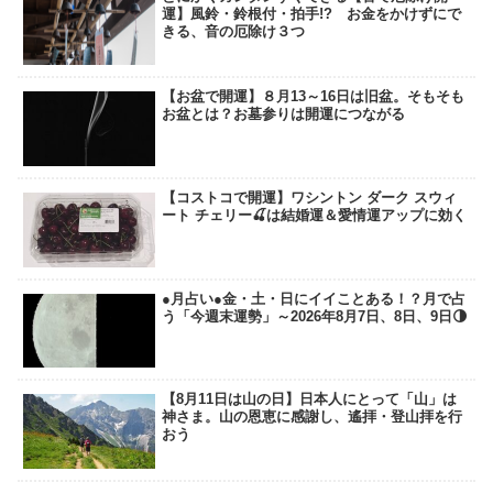
運】風鈴・鈴根付・拍手!? お金をかけずにで
きる、音の厄除け３つ
【お盆で開運】８月13～16日は旧盆。そもそも
お盆とは？お墓参りは開運につながる
【コストコで開運】ワシントン ダーク スウィ
ート チェリー🍒は結婚運＆愛情運アップに効く
●月占い●金・土・日にイイことある！？月で占
う「今週末運勢」～2026年8月7日、8日、9日🌗
【8月11日は山の日】日本人にとって「山」は
神さま。山の恩恵に感謝し、遙拝・登山拝を行
おう