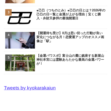
●己巳（つちのとみ）●己巳の日とは？2026年の
己巳の日一覧と金運が上がる理由｜宝くじ購
入・弁財天参拝の最強開運日
【開運待ち受け】8月は思い切った行動が良い
変化につながる月！恋愛運アップのオススメ画
像は「駅」
【金運パワスポ】富士山の麓に鎮座する新屋山
神社本宮には霊験あらたかな最高の金運パワー
が！
Tweets by kyokarakaiun