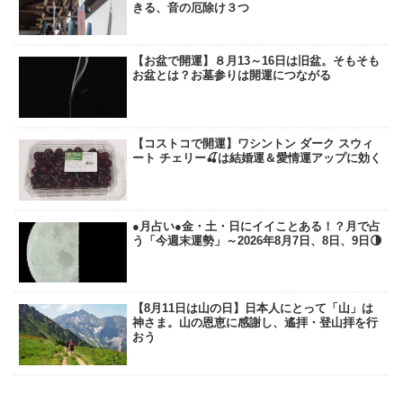
きる、音の厄除け３つ
【お盆で開運】８月13～16日は旧盆。そもそも
お盆とは？お墓参りは開運につながる
【コストコで開運】ワシントン ダーク スウィ
ート チェリー🍒は結婚運＆愛情運アップに効く
●月占い●金・土・日にイイことある！？月で占
う「今週末運勢」～2026年8月7日、8日、9日🌗
【8月11日は山の日】日本人にとって「山」は
神さま。山の恩恵に感謝し、遙拝・登山拝を行
おう