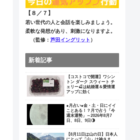
【８／７
】
若い世代の人と会話を楽しみましょう。
柔軟な発想があり、刺激になりますよ。
（監修：
芦田イングリット
）
新着記事
【コストコで開運】ワシン
トン ダーク スウィート チ
ェリー🍒は結婚運＆愛情運
アップに効く
●月占い●金・土・日にイイ
ことある！？月で占う「今
週末運勢」～2026年8月7
日、8日、9日🌗
【8月11日は山の日】日本人
にとって「山」は神さま。