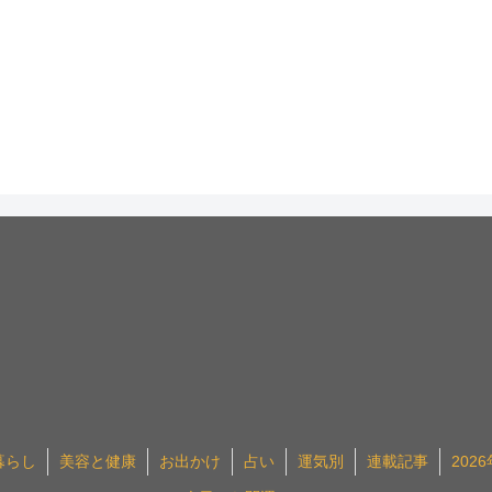
暮らし
美容と健康
お出かけ
占い
運気別
連載記事
202