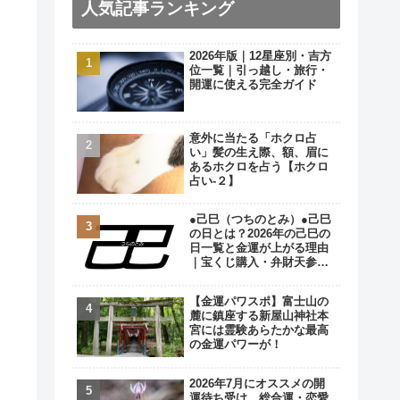
人気記事ランキング
2026年版｜12星座別・吉方
位一覧｜引っ越し・旅行・
開運に使える完全ガイド
意外に当たる「ホクロ占
い」髪の生え際、額、眉に
あるホクロを占う【ホクロ
占い‐２】
●己巳（つちのとみ）●己巳
の日とは？2026年の己巳の
日一覧と金運が上がる理由
｜宝くじ購入・弁財天参拝
の最強開運日
【金運パワスポ】富士山の
麓に鎮座する新屋山神社本
宮には霊験あらたかな最高
の金運パワーが！
2026年7月にオススメの開
運待ち受け…総合運・恋愛