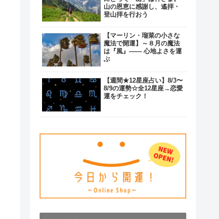
山の恩恵に感謝し、遙拝・
登山拝を行おう
【マーリン・瑠菜の小さな
魔法で開運】～８月の魔法
は『風』―― 心地よさを運
ぶ
【週間★12星座占い】8/3〜
8/9の運勢☆全12星座→恋愛
運をチェック！