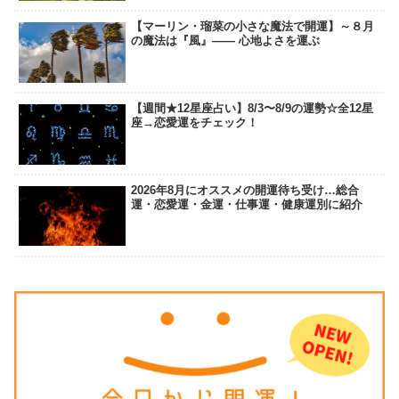
【マーリン・瑠菜の小さな魔法で開運】～８月
の魔法は『風』―― 心地よさを運ぶ
【週間★12星座占い】8/3〜8/9の運勢☆全12星
座→恋愛運をチェック！
2026年8月にオススメの開運待ち受け…総合
運・恋愛運・金運・仕事運・健康運別に紹介