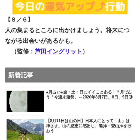
【８／６
】
人の集まるところに出かけましょう。将来につ
ながる出会いがあるかも。
（監修：
芦田イングリット
）
新着記事
●月占い●金・土・日にイイことある！？月で占
う「今週末運勢」～2026年8月7日、8日、9日🌗
【8月11日は山の日】日本人にとって「山」は
神さま。山の恩恵に感謝し、遙拝・登山拝を行
おう