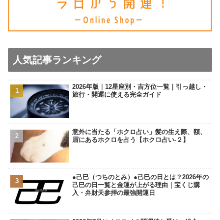
人気記事ランキング
2026年版｜12星座別・吉方位一覧｜引っ越し・
旅行・開運に使える完全ガイド
意外に当たる「ホクロ占い」髪の生え際、額、
眉にあるホクロを占う【ホクロ占い‐２】
●己巳（つちのとみ）●己巳の日とは？2026年の
己巳の日一覧と金運が上がる理由｜宝くじ購
入・弁財天参拝の最強開運日