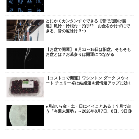
とにかくカンタンすぐできる【音で厄除け開
運】風鈴・鈴根付・拍手!? お金をかけずにで
きる、音の厄除け３つ
【お盆で開運】８月13～16日は旧盆。そもそも
お盆とは？お墓参りは開運につながる
【コストコで開運】ワシントン ダーク スウィ
ート チェリー🍒は結婚運＆愛情運アップに効く
●月占い●金・土・日にイイことある！？月で占
う「今週末運勢」～2026年8月7日、8日、9日🌗