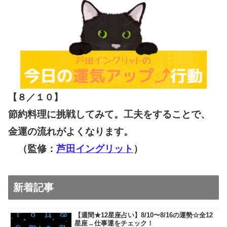
【８／１０
】
節約料理に挑戦してみて。工夫をすることで、
金運の流れがよくなります。
（監修：
芦田イングリット
）
新着記事
【週間★12星座占い】8/10〜8/16の運勢☆全12
星座→仕事運をチェック！