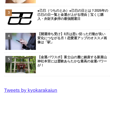
●己巳（つちのとみ）●己巳の日とは？2026年の
己巳の日一覧と金運が上がる理由｜宝くじ購
入・弁財天参拝の最強開運日
【開運待ち受け】8月は思い切った行動が良い
変化につながる月！恋愛運アップのオススメ画
像は「駅」
【金運パワスポ】富士山の麓に鎮座する新屋山
神社本宮には霊験あらたかな最高の金運パワー
が！
Tweets by kyokarakaiun