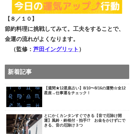
【８／１０
】
節約料理に挑戦してみて。工夫をすることで、
金運の流れがよくなります。
（監修：
芦田イングリット
）
新着記事
【週間★12星座占い】8/10〜8/16の運勢☆全12
星座→仕事運をチェック！
とにかくカンタンすぐできる【音で厄除け開
運】風鈴・鈴根付・拍手!? お金をかけずにで
きる、音の厄除け３つ