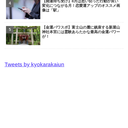
【開運待ち受け】8月は思い切った行動が良い
変化につながる月！恋愛運アップのオススメ画
像は「駅」
【金運パワスポ】富士山の麓に鎮座する新屋山
神社本宮には霊験あらたかな最高の金運パワー
が！
Tweets by kyokarakaiun