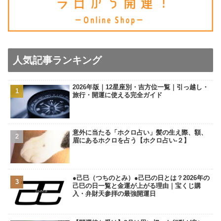
人気記事ランキング
2026年版｜12星座別・吉方位一覧｜引っ越し・
旅行・開運に使える完全ガイド
意外に当たる「ホクロ占い」髪の生え際、額、
眉にあるホクロを占う【ホクロ占い‐２】
●己巳（つちのとみ）●己巳の日とは？2026年の
己巳の日一覧と金運が上がる理由｜宝くじ購
入・弁財天参拝の最強開運日